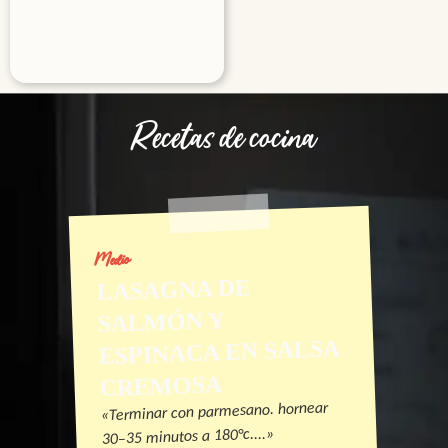
Recetas de cocina
Medio
LASAGNA DE
SALMÓN Y
ESPINACA EN SALSA
CREMOSA
«Terminar con parmesano. hornear
30–35 minutos a 180°c....»