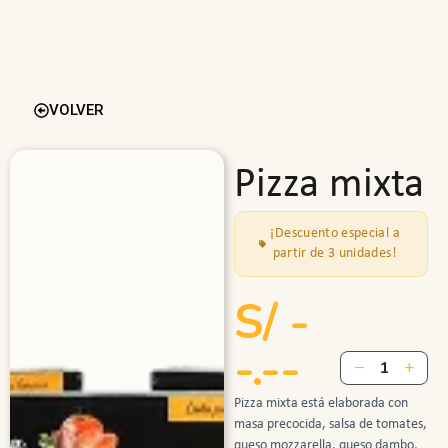
VOLVER
Pizza mixta
¡Descuento especial a
partir de 3 unidades!
S/ -
-.--
−
+
1
Pizza mixta está elaborada con
masa precocida, salsa de tomates,
queso mozzarella, queso dambo,