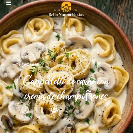
VOLVER
Cappelletti de carne con
crema de champiñones
15 min
Bajo
2