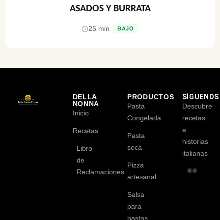
ASADOS Y BURRATA
|
25 min
BAJO
DELLA
PRODUCTOS
SÍGUENOS
NONNA
Pasta
Descubre
Inicio
Congelada
recetas
e
Recetas
Pasta
historias
seca
Libro
italianas
de
Pizza
Reclamaciones
artesanal
Salsa
para
pastas