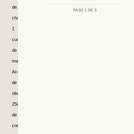
de
PASO 1 DE 5
champiñones.
1
cucharada
de
mantequilla.
Aceite
de
oliva.
250ml
de
crema