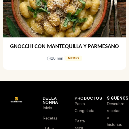
GNOCCHI CON MANTEQUILLA Y PARMESANO
|
20 min
MEDIO
DELLA
PRODUCTOS
SÍGUENOS
NONNA
Pasta
Descubre
Inicio
Congelada
recetas
e
Recetas
Pasta
historias
seca
Libro