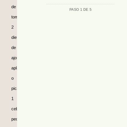
de
PASO 1 DE 5
tomates
2
dientes
de
ajo
aplastados
o
picados.
1
cebolla
pequeña