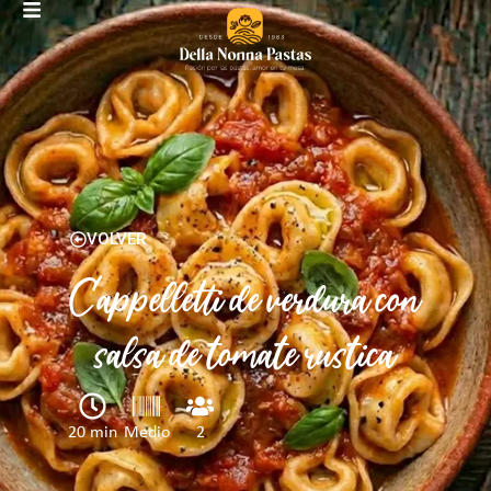
VOLVER
Cappelletti de verdura con
salsa de tomate rustica
20 min
Medio
2