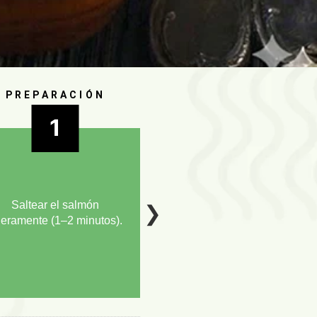
PREPARACIÓN
1
Saltear el salmón
❯
geramente (1–2 minutos).