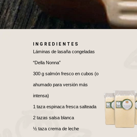
INGREDIENTES
Láminas de lasaña congeladas
“Della Nonna”
300 g salmón fresco en cubos (o
ahumado para versión más
intensa)
1 taza espinaca fresca salteada
2 tazas salsa blanca
½ taza crema de leche