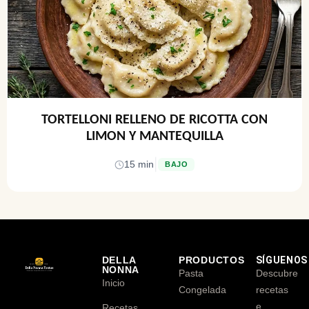
TORTELLONI RELLENO DE RICOTTA CON
LIMON Y MANTEQUILLA
|
15 min
BAJO
DELLA
PRODUCTOS
SÍGUENOS
NONNA
Pasta
Descubre
Inicio
Congelada
recetas
e
Recetas