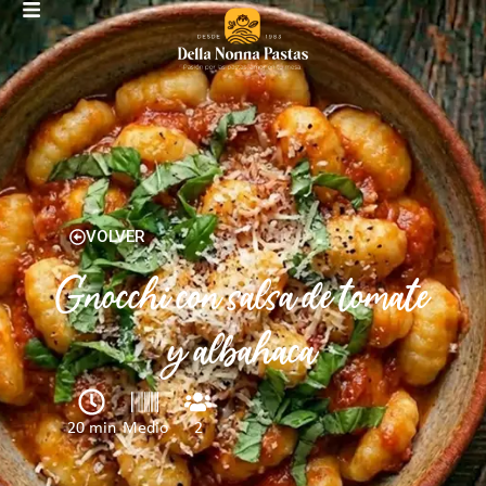
VOLVER
Gnocchi con salsa de tomate
y albahaca
20 min
Medio
2