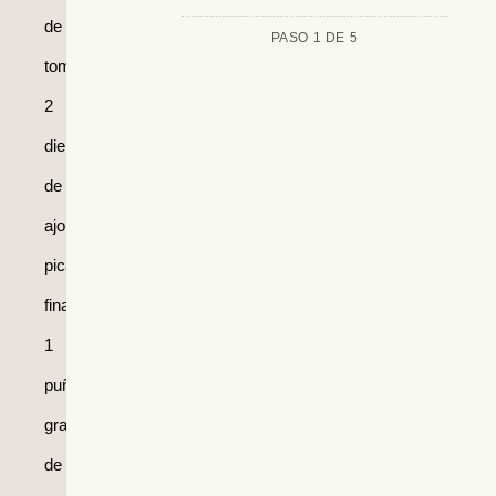
de
PASO 1 DE 5
tomate
2
dientes
de
ajo
picados
finamente.
1
puñado
grande
de